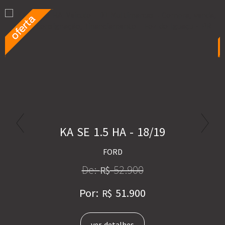
KA SE 1.5 HA - 18/19
FORD
De:
52.900
R$
Por:
51.900
R$
ver detalhes